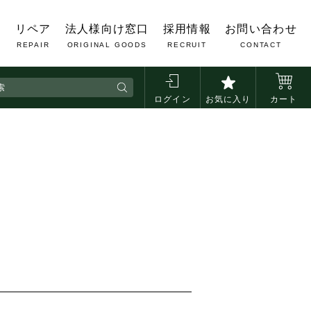
覧
リペア
法人様向け窓口
採用情報
お問い合わせ
REPAIR
ORIGINAL GOODS
RECRUIT
CONTACT
アカウント ｜
アンケート回答で【ネット限定】5%OFFクーポ
ログイン
お気に入り
カート