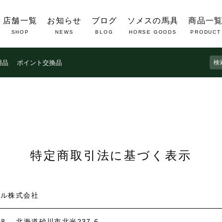
店舗一覧
お知らせ
ブログ
ソメスの馬具
商品一
SHOP
NEWS
BLOG
HORSE GOODS
PRODUCT
ト限定】5%OFFクーポンプレゼント
LINE公式
用品
ポイント交換品
特定商取引法に基づく表示
ドル株式会社
108
北海道砂川市北光237-6