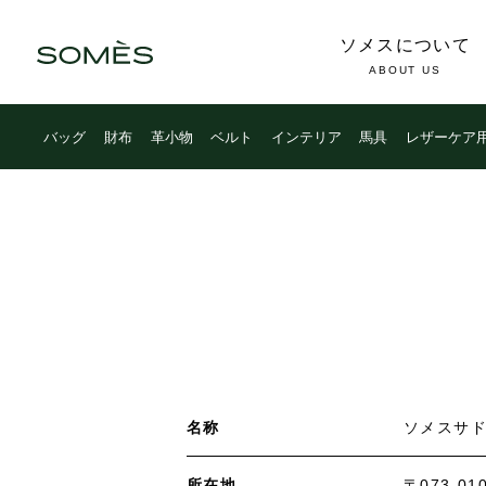
ソメスについて
ABOUT US
LINE公式アカウント ｜
アンケート回答で【ネッ
バッグ
財布
革小物
ベルト
インテリア
馬具
レザーケア
名称
ソメスサ
所在地
〒073-0