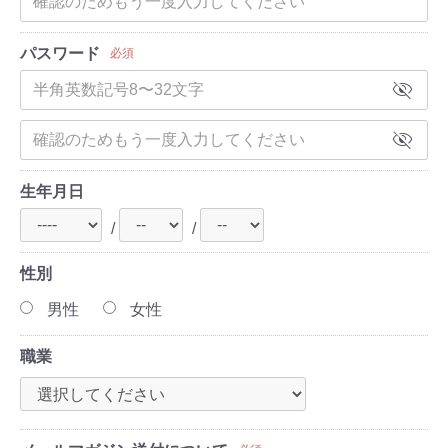
パスワード
必須
visibility_off
visibility_off
生年月日
/
/
性別
男性
女性
職業