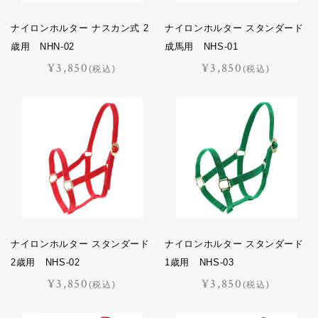
おすすめギフト
バケット
ナイロンホルター ナスカン式 2
ナイロンホルター スタンダード
パスチャー
価格見直しました
歳用 NHN-02
成馬用 NHS-01
パッサージュ
¥3,850
¥3,850
(税込)
(税込)
ハーネス
オーダーメイド
ハノーバー
ハロン
バロン
ピッコラ
ポイント交換品
ピルエット
ピント
ファセット
フェル
ナイロンホルター スタンダード
ナイロンホルター スタンダード
プランス
2歳用 NHS-02
1歳用 NHS-03
フリージアン
¥3,850
¥3,850
(税込)
(税込)
ブルトン
フロイント