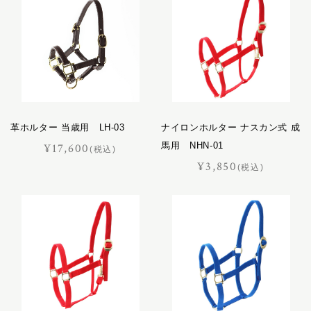
キャバレッティ
乗馬鞍
ギャロップ
レース鞍
コートリー
調教鞍
サッチェル
腹帯
サドラリー
アブミ・アブミ革
ジェラード
頭絡
革ホルター 当歳用 LH-03
ジャンヌ
ナイロンホルター ナスカン式 成
手綱
馬用 NHN-01
¥17,600
シューホーン
(税込)
肢巻き
¥3,850
スクエア
(税込)
パッド
スフレ
調教道具
セクション
厩舎用品
ディアマン
ドムス
レザーケア
ドレッサージュ
レザーケア用品
トロット
ニネット