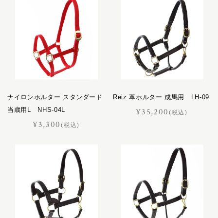
プログレス
ホースマン
レイヤー
レインズ
ロイヤル
LIFE IN A NORTHERN LAND
M
ナイロンホルター スタンダード
Reiz 革ホルター 成馬用 LH-09
SOK
当歳用L NHS-04L
¥35,200
(税込)
¥3,300
(税込)