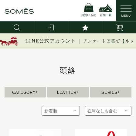
お買いもの
店舗一覧
MENU
新作
ブライドルレザー
イージー
LINE公式アカウント ｜
アンケート回答で【ネッ
イノベーション
バッグ・かばん
コードバン
イルザ
ヴァーレンドルフ
頭絡
財布
カーフレザー
ウーブン
エグゼクティブ
革小物
防水レザー
エリテ
CATEGORY
LEATHER
SERIES
エリン
ベルト
オークス
オフィサー
インテリア
オルター
馬具
キーフォブ