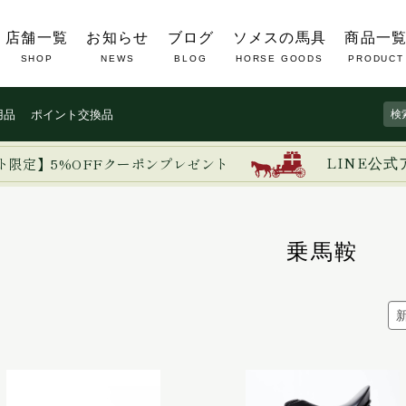
店舗一覧
お知らせ
ブログ
ソメスの馬具
商品一
SHOP
NEWS
BLOG
HORSE GOODS
PRODUCT
用品
ポイント交換品
ト限定】5%OFFクーポンプレゼント
LINE公式
乗馬鞍