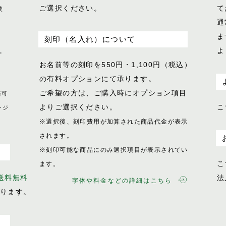
ご選択ください。
て
使
通
ま
刻印（名入れ）について
よ
。
お名前等の刻印を550円・1,100円（税込）
の有料オプションにて承ります。
ご希望の方は、ご購入時にオプション項目
済可
よりご選択ください。
こ
レジ
※選択後、刻印費用が加算された商品代金が表示
されます。
※刻印可能な商品にのみ選択項目が表示されてい
こ
ます。
で送料無料
法
字体や料金などの詳細はこちら
おります。