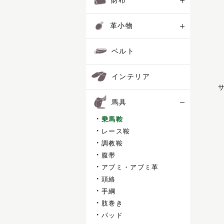
財布
コートリー
乗馬鞍
サッチェル
レース鞍
革小物
サドラリー
調教鞍
ジェラード
腹帯
ベルト
ジャンヌ
アブミ・アブミ革
シューホーン
頭絡
インテリア
スクエア
手綱
サ
スフレ
肢巻き
馬具
セクション
パッド
ディアマン
調教道具
乗馬鞍
ドムス
厩舎用品
レース鞍
ドレッサージュ
レザーケア
調教鞍
トロット
腹帯
ニネット
レザーケア用品
アブミ・アブミ革
バケット
頭絡
パスチャー
おすすめギフト
手綱
パッサージュ
肢巻き
ハーネス
パッド
価格見直しました
ハノーバー