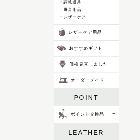
調教道具
ハロン
厩舎用品
オーダーメイド
バロン
レザーケア
ピッコラ
ピルエット
レザーケア用品
ピント
ファセット
ポイント交換品
おすすめギフト
フェル
プランス
価格見直しました
フリージアン
ブルトン
オーダーメイド
フロイント
プログレス
POINT
ホースマン
レイヤー
レインズ
ポイント交換品
ロイヤル
LIFE IN A NORTHERN LAND
LEATHER
M