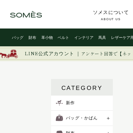
ソメスについて
ABOUT US
バッグ
財布
革小物
ベルト
インテリア
馬具
レザーケア
新作
ブライドルレザー
イージー
イノベーション
イルザ
LINE公式アカウント ｜
バッグ・かばん
コードバン
アンケート回答で【ネッ
ヴァーレンドルフ
ウーブン
財布
カーフレザー
エグゼクティブ
エリテ
革小物
防水レザー
CATEGORY
エリン
オークス
ベルト
オフィサー
新作
オルター
インテリア
キーフォブ
バッグ・かばん
キャバレッティ
馬具
ギャロップ