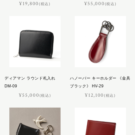
¥19,800
¥55,000
(税込)
(税込)
プログレス
ホースマン
レイヤー
レインズ
ロイヤル
LIFE IN A NORTHERN LAND
M
SOK
ディアマン ラウンド札入れ
ハノーバー キーホルダー 《金具
DM-09
ブラック》 HV-29
¥55,000
¥12,100
(税込)
(税込)