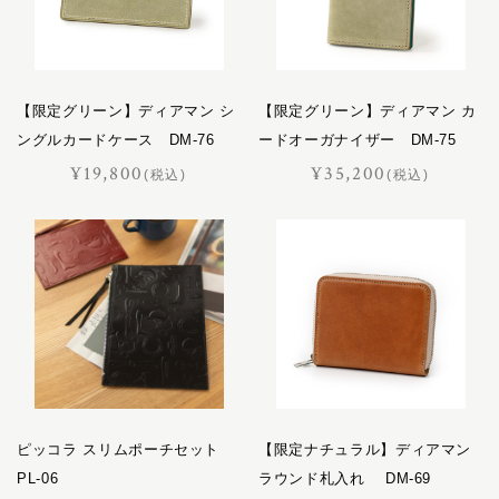
バケット
パスチャー
パッサージュ
【限定グリーン】ディアマン シ
ハーネス
【限定グリーン】ディアマン カ
ングルカードケース DM-76
ードオーガナイザー DM-75
ハノーバー
¥19,800
¥35,200
ハロン
(税込)
(税込)
バロン
ピッコラ
ピルエット
ピント
ファセット
フェル
プランス
フリージアン
ピッコラ スリムポーチセット
【限定ナチュラル】ディアマン
ブルトン
PL-06
ラウンド札入れ DM-69
フロイント