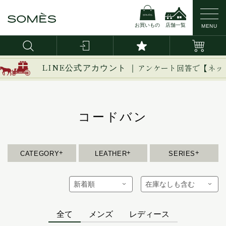
お買いもの
店舗一覧
MENU
新作
ブライドルレザー
イージー
LINE公式アカウント ｜
アンケート回答で【ネッ
イノベーション
バッグ・かばん
コードバン
イルザ
ヴァーレンドルフ
コードバン
財布
カーフレザー
ウーブン
エグゼクティブ
革小物
防水レザー
エリテ
CATEGORY
LEATHER
SERIES
エリン
ベルト
オークス
オフィサー
インテリア
オルター
全て
メンズ
レディース
馬具
キーフォブ