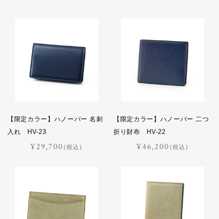
キャバレッティ
レザーケア用品
ギャロップ
コートリー
おすすめギフト
サッチェル
サドラリー
価格見直しました
ジェラード
ジャンヌ
オーダーメイド
シューホーン
スクエア
【限定カラー】ハノーバー 名刺
【限定カラー】ハノーバー 二つ
スフレ
入れ HV-23
折り財布 HV-22
セクション
¥29,700
¥46,200
ポイント交換品
(税込)
(税込)
ディアマン
ドムス
ドレッサージュ
トロット
ニネット