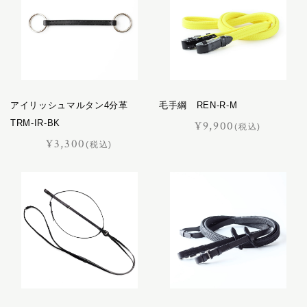
アイリッシュマルタン4分革
毛手綱 REN-R-M
TRM-IR-BK
¥9,900
(税込)
¥3,300
(税込)