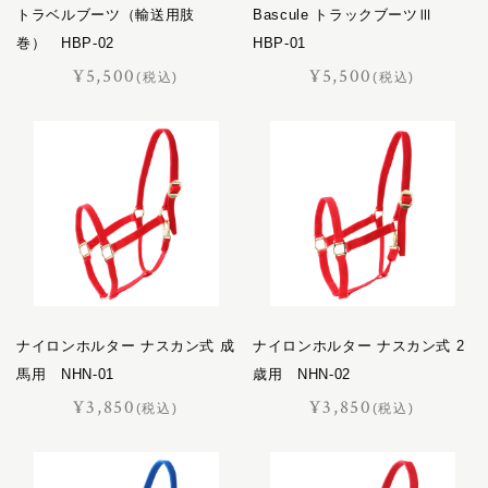
おすすめギフト
トラベルブーツ（輸送用肢
Bascule トラックブーツⅢ
バケット
巻） HBP-02
HBP-01
パスチャー
価格見直しました
¥5,500
¥5,500
パッサージュ
(税込)
(税込)
ハーネス
オーダーメイド
ハノーバー
ハロン
バロン
ピッコラ
ポイント交換品
ピルエット
ピント
ファセット
ナイロンホルター ナスカン式 成
ナイロンホルター ナスカン式 2
フェル
馬用 NHN-01
歳用 NHN-02
プランス
¥3,850
¥3,850
(税込)
(税込)
フリージアン
ブルトン
フロイント