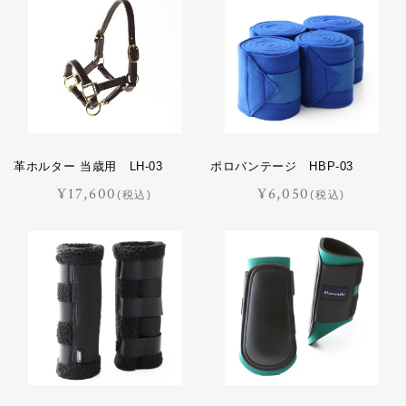
キャバレッティ
乗馬鞍
ギャロップ
レース鞍
コートリー
調教鞍
サッチェル
腹帯
サドラリー
アブミ・アブミ革
ジェラード
頭絡
革ホルター 当歳用 LH-03
ジャンヌ
ポロバンテージ HBP-03
手綱
¥17,600
¥6,050
シューホーン
(税込)
(税込)
肢巻き
スクエア
パッド
スフレ
調教道具
セクション
厩舎用品
ディアマン
ドムス
レザーケア
ドレッサージュ
レザーケア用品
トロット
ニネット