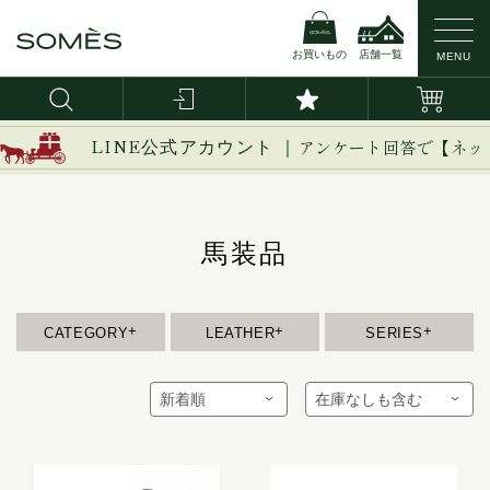
お買いもの
店舗一覧
MENU
新作
ブライドルレザー
イージー
LINE公式アカウント ｜
アンケート回答で【ネッ
イノベーション
バッグ・かばん
コードバン
イルザ
ヴァーレンドルフ
馬装品
財布
カーフレザー
ウーブン
エグゼクティブ
革小物
防水レザー
エリテ
CATEGORY
LEATHER
SERIES
エリン
ベルト
オークス
オフィサー
インテリア
オルター
馬具
キーフォブ