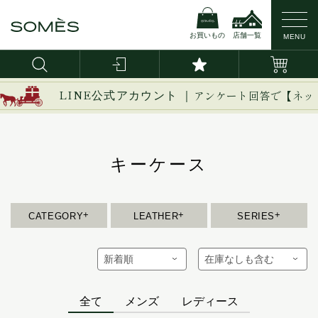
お買いもの
店舗一覧
MENU
新作
ブライドルレザー
イージー
LINE公式アカウント ｜
アンケート回答で【ネッ
イノベーション
バッグ・かばん
コードバン
イルザ
ヴァーレンドルフ
キーケース
財布
カーフレザー
ウーブン
エグゼクティブ
革小物
防水レザー
エリテ
CATEGORY
LEATHER
SERIES
スモールレザーグッズ
エリン
名刺入れ/カードケース
オークス
iPhoneケース
オフィサー
キーケース
オルター
全て
メンズ
レディース
キーフォブ
キーホルダー