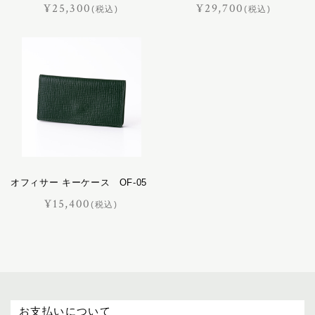
¥25,300
¥29,700
(税込)
(税込)
プログレス
ホースマン
レイヤー
レインズ
ロイヤル
LIFE IN A NORTHERN LAND
M
SOK
オフィサー キーケース OF-05
¥15,400
(税込)
お支払いについて