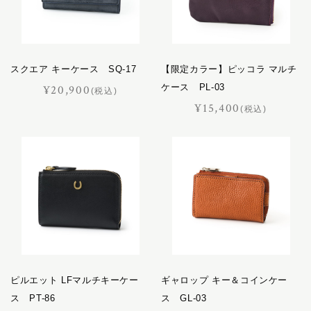
バケット
ポイント交換品
パスチャー
パッサージュ
スクエア キーケース SQ-17
ハーネス
【限定カラー】ピッコラ マルチ
ケース PL-03
¥20,900
ハノーバー
(税込)
¥15,400
ハロン
(税込)
バロン
ピッコラ
ピルエット
ピント
ファセット
フェル
プランス
フリージアン
ピルエット LFマルチキーケー
ギャロップ キー＆コインケー
ブルトン
ス PT-86
ス GL-03
フロイント