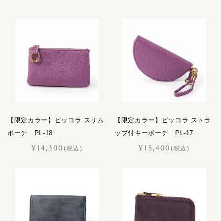
キャバレッティ
文具
ギャロップ
ベルト
コートリー
サッチェル
インテリア
サドラリー
ジェラード
馬具
ジャンヌ
シューホーン
レザーケア用品
スクエア
【限定カラー】ピッコラ スリム
【限定カラー】ピッコラ ストラ
スフレ
ポーチ PL-18
ップ付キーポーチ PL-17
おすすめギフト
セクション
¥14,300
¥15,400
(税込)
(税込)
価格見直しました
ディアマン
ドムス
オーダーメイド
ドレッサージュ
トロット
ニネット