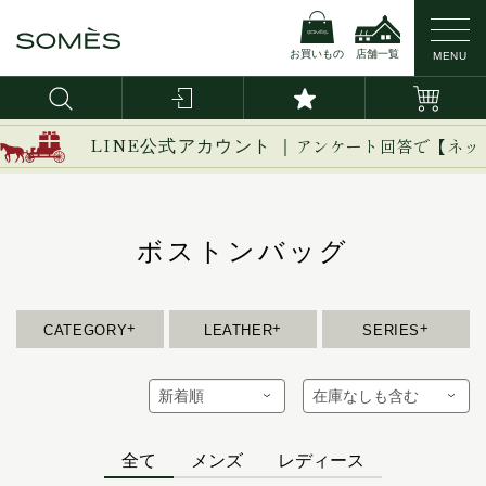
お買いもの
店舗一覧
MENU
新作
ブライドルレザー
イージー
LINE公式アカウント ｜
アンケート回答で【ネッ
イノベーション
バッグ・かばん
コードバン
イルザ
ヴァーレンドルフ
ダレスバッグ
ボストンバッグ
カーフレザー
ウーブン
ビジネスバッグ
エグゼクティブ
トートバッグ
防水レザー
エリテ
ハンドバッグ
CATEGORY
LEATHER
SERIES
エリン
ショルダーバッグ
オークス
バックパック/リュック
オフィサー
ボディバッグ
オルター
全て
メンズ
レディース
セカンド/クラッチバッグ
キーフォブ