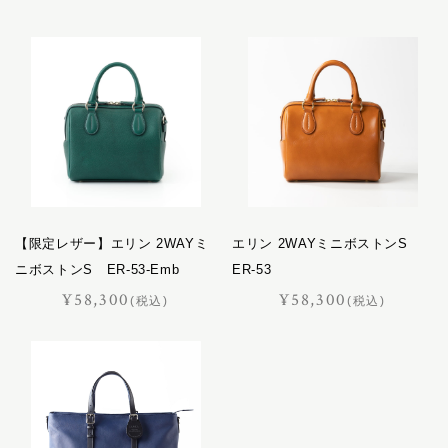
ボストンバッグ
キャバレッティ
ミニバッグ
ギャロップ
コートリー
財布
サッチェル
サドラリー
革小物
ジェラード
ジャンヌ
ベルト
シューホーン
インテリア
スクエア
【限定レザー】エリン 2WAYミ
エリン 2WAYミニボストンS
スフレ
ニボストンS ER-53-Emb
ER-53
馬具
セクション
¥58,300
¥58,300
(税込)
(税込)
ディアマン
レザーケア用品
ドムス
ドレッサージュ
おすすめギフト
トロット
ニネット
価格見直しました