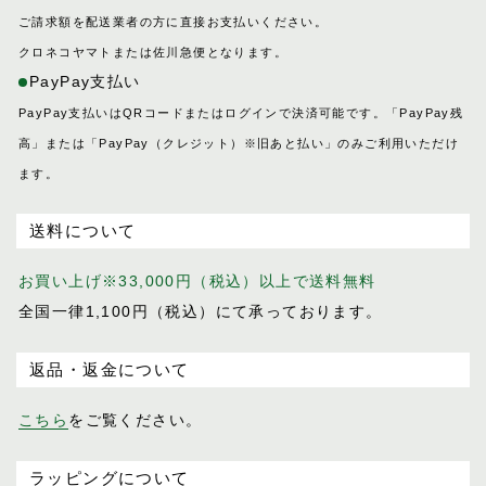
プログレス
ご請求額を配送業者の方に直接お支払いください。
ホースマン
クロネコヤマトまたは佐川急便となります。
レイヤー
PayPay支払い
レインズ
PayPay支払いはQRコードまたはログインで決済可能です。「PayPay残
ロイヤル
高」または「PayPay（クレジット）※旧あと払い」のみご利用いただけ
LIFE IN A NORTHERN LAND
ます。
M
送料について
SOK
お買い上げ※33,000円（税込）以上で送料無料
全国一律1,100円（税込）にて承っております。
返品・返金について
こちら
をご覧ください。
ラッピングについて