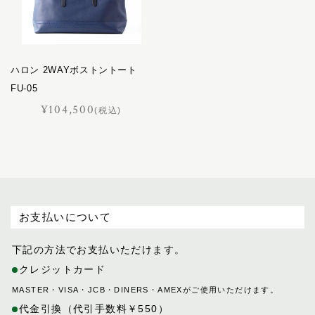
バケット
パスチャー
オーダーメイド
パッサージュ
ハロン 2WAYボストントート
ハーネス
FU-05
ハノーバー
¥104,500
ポイント交換品
ハロン
(税込)
バロン
ピッコラ
ピルエット
ピント
ファセット
お支払いについて
フェル
プランス
下記の方法でお支払いただけます。
フリージアン
クレジットカード
ブルトン
MASTER・VISA・JCB・DINERS・AMEXがご使用いただけます。
フロイント
代金引換（代引手数料￥550）