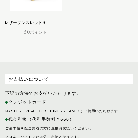
500ポイント
バケット
1000ポイント
パスチャー
パッサージュ
レザーブレスレットS
ハーネス
50
ポイント
ハノーバー
ハロン
バロン
ピッコラ
ピルエット
お支払いについて
ピント
ファセット
下記の方法でお支払いただけます。
フェル
クレジットカード
プランス
MASTER・VISA・JCB・DINERS・AMEXがご使用いただけます。
フリージアン
代金引換（代引手数料￥550）
ブルトン
ご請求額を配送業者の方に直接お支払いください。
フロイント
クロネコヤマトまたは佐川急便となります。