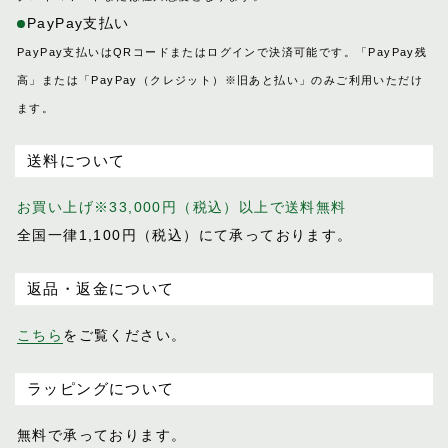
プログレス
PayPay支払い
ホースマン
PayPay支払いはQRコードまたはログインで決済可能です。「PayPay残
レイヤー
高」または「PayPay（クレジット）※旧あと払い」のみご利用いただけ
レインズ
ます。
ロイヤル
LIFE IN A NORTHERN LAND
送料について
M
お買い上げ※33,000円（税込）以上で送料無料
SOK
全国一律1,100円（税込）にて承っております。
返品・返金について
こちら
をご覧ください。
ラッピングについて
無料で承っております。