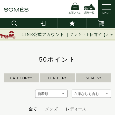
お買いもの
店舗一覧
MENU
新作
ブライドルレザー
イージー
LINE公式アカウント ｜
アンケート回答で【ネッ
イノベーション
バッグ・かばん
コードバン
イルザ
ヴァーレンドルフ
50ポイント
財布
カーフレザー
ウーブン
エグゼクティブ
革小物
防水レザー
エリテ
CATEGORY
LEATHER
SERIES
エリン
ベルト
オークス
オフィサー
インテリア
オルター
全て
メンズ
レディース
馬具
キーフォブ