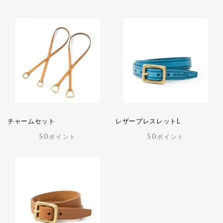
キャバレッティ
レザーケア用品
ギャロップ
コートリー
おすすめギフト
サッチェル
サドラリー
価格見直しました
ジェラード
ジャンヌ
オーダーメイド
シューホーン
スクエア
チャームセット
レザーブレスレットL
スフレ
50
50
ポイント
ポイント
セクション
ポイント交換品
ディアマン
50ポイント
ドムス
100ポイント
ドレッサージュ
200ポイント
トロット
300ポイント
ニネット