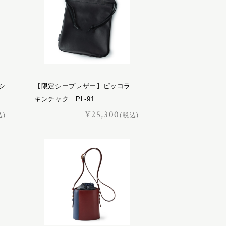
シ
【限定シープレザー】ピッコラ
キンチャク PL-91
¥25,300
込)
(税込)