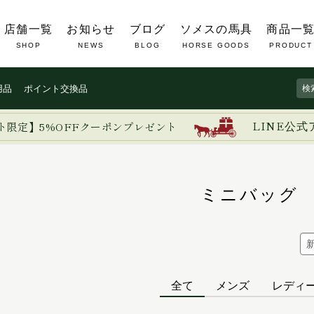
店舗一覧
お知らせ
ブログ
ソメスの馬具
商品一
SHOP
NEWS
BLOG
HORSE GOODS
PRODUCT
用品
ポイント交換品
ト限定】5%OFFクーポンプレゼント
LINE公式
ミニバッグ
全て
メンズ
レディ