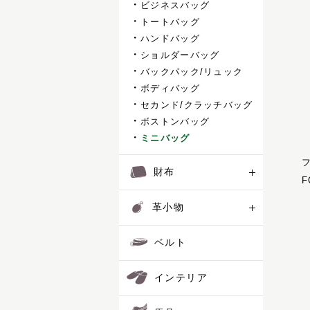
ビジネスバッグ
コートリー
財布
トートバッグ
サッチェル
ハンドバッグ
サドラリー
革小物
ショルダーバッグ
ジェラード
バックパック/リュック
ジャンヌ
ボディバッグ
ベルト
シューホーン
セカンド/クラッチバッグ
スクエア
ボストンバッグ
インテリア
スフレ
ミニバッグ
セクション
ディアマン
馬具
財布
ドムス
F
ドレッサージュ
レザーケア用品
革小物
トロット
ニネット
おすすめギフト
ベルト
バケット
パスチャー
価格見直しました
パッサージュ
インテリア
ハーネス
オーダーメイド
ハノーバー