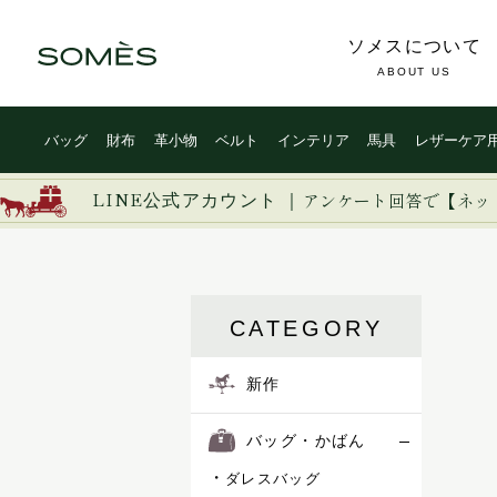
ソメスについて
ABOUT US
バッグ
財布
革小物
ベルト
インテリア
馬具
レザーケア
新作
ブライドルレザー
イージー
イノベーション
イルザ
LINE公式アカウント ｜
バッグ・かばん
コードバン
アンケート回答で【ネッ
ヴァーレンドルフ
ダレスバッグ
ウーブン
カーフレザー
ビジネスバッグ
エグゼクティブ
トートバッグ
エリテ
防水レザー
ハンドバッグ
CATEGORY
エリン
ショルダーバッグ
オークス
バックパック/リュック
オフィサー
新作
ボディバッグ
オルター
セカンド/クラッチバッグ
キーフォブ
バッグ・かばん
ボストンバッグ
キャバレッティ
ミニバッグ
ダレスバッグ
ギャロップ