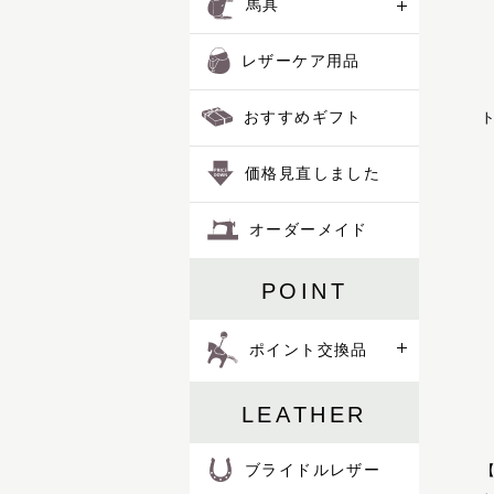
馬具
ハロン
バロン
レザーケア用品
ピッコラ
ピルエット
ポイント交換品
おすすめギフト
ト
ピント
ファセット
価格見直しました
フェル
プランス
オーダーメイド
フリージアン
ブルトン
POINT
フロイント
プログレス
ホースマン
ポイント交換品
レイヤー
レインズ
LEATHER
ロイヤル
LIFE IN A NORTHERN LAND
ブライドルレザー
M