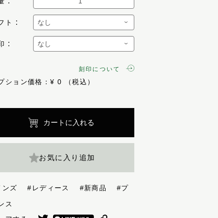
量
フト
印
刻印について
プション価格：¥
0
カートに入れる
お気に入り追加
メンズ
#レディース
#新商品
#プ
ランス