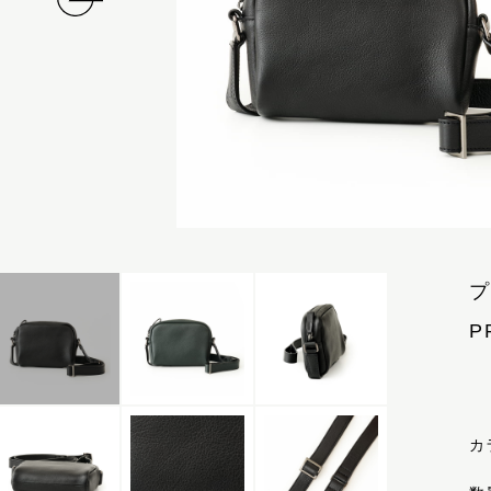
プ
P
カ