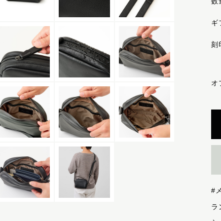
数
ギ
刻
オ
#