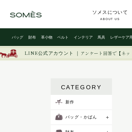
ソメスについて
ABOUT US
バッグ
財布
革小物
ベルト
インテリア
馬具
レザーケア
LINE公式アカウント ｜
アンケート回答で【ネッ
CATEGORY
新作
バッグ・かばん