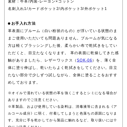
素材：牛革/内装-レーヨン×コットン
名刺入れ1/カードポケット2/内ポケット3/外ポケット1
お手入れ方法
革表面にブルーム（白い粉状のもの）が浮いている状態のま
まご使用いただいても問題ありません。ブルームが気になる
方は軽くブラッシングした後、柔らかい布で乾拭きをしてい
ただくと、目立たなくなります。 革の表面に乾燥してきた感
触がありましたら、レザーワックス（
SOK-06
）を、薄く全
体に塗り伸ばし、乾いたらよく乾拭きをしてください。目立
たない部分で少しずつ試しながら、全体に塗ることをおすす
めしております。
※オイルで濡れている状態の革を強くこするとシミになる場合が
ありますのでご注意ください。
※革製品、および使用している染料は、消毒液等に含まれる《ア
ルコール成分》に弱く、付着してしまうと色落ちの原因になりま
す。充分に手を乾かしてから製品に触れるなど、取り扱いには十
分にご注意ください。