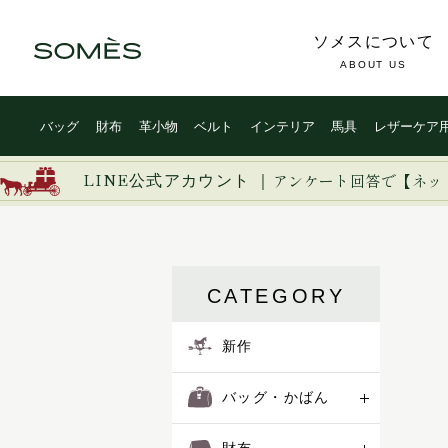
ソメスについて
ABOUT US
バッグ
財布
革小物
ベルト
インテリア
馬具
レザーケア
LINE公式アカウント ｜
アンケート回答で【ネッ
CATEGORY
新作
バッグ・かばん