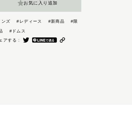
お気に入り追加
メンズ
#レディース
#新商品
#限
定品
#ドムス
ェアする :