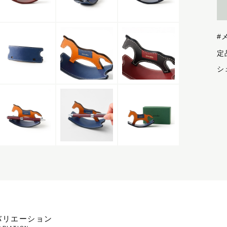
#
シ
バリエーション