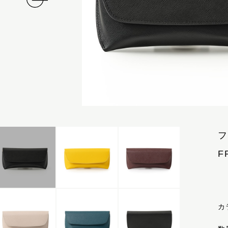
フ
F
カ