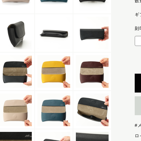
数
ギ
刻
#
ロ