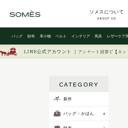
ソメスについて
ABOUT US
バッグ
財布
革小物
ベルト
インテリア
馬具
レザーケア
LINE公式アカウント ｜
アンケート回答で【ネッ
CATEGORY
新作
バッグ・かばん