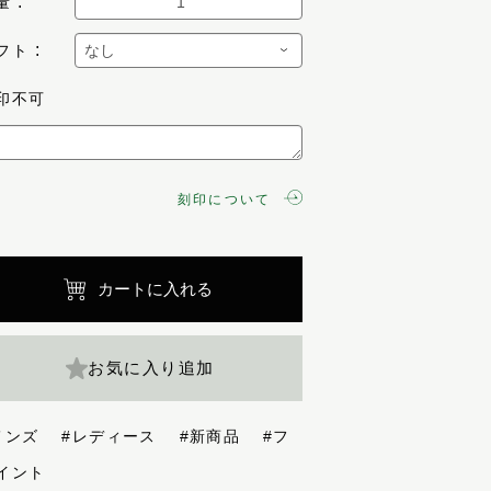
量
フト
印不可
刻印について
カートに入れる
お気に入り追加
メンズ
#レディース
#新商品
#フ
イント