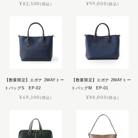
¥82,500
¥99,000
(税込)
(税込)
プログレス
ホースマン
レイヤー
レインズ
ロイヤル
LIFE IN A NORTHERN LAND
M
SOK
【数量限定】エポナ 2WAYトー
【数量限定】エポナ 2WAYトー
トバッグS EP-02
トバッグM EP-01
¥69,300
¥88,000
(税込)
(税込)