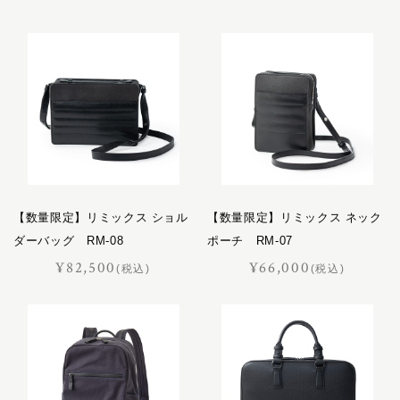
キャバレッティ
レザーケア用品
ギャロップ
コートリー
おすすめギフト
サッチェル
サドラリー
価格見直しました
ジェラード
ジャンヌ
オーダーメイド
シューホーン
スクエア
【数量限定】リミックス ショル
【数量限定】リミックス ネック
スフレ
ダーバッグ RM-08
ポーチ RM-07
セクション
¥82,500
¥66,000
ポイント交換品
(税込)
(税込)
ディアマン
ドムス
ドレッサージュ
トロット
ニネット