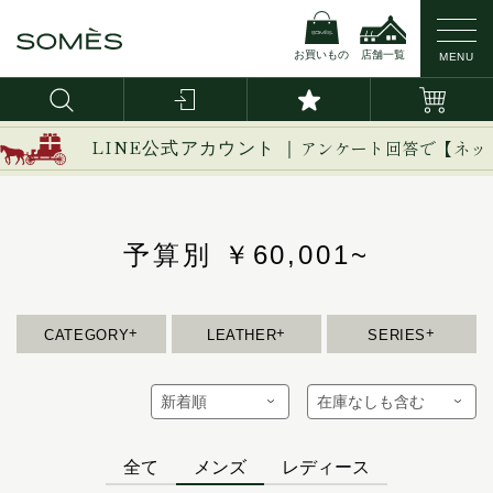
お買いもの
店舗一覧
MENU
新作
ブライドルレザー
イージー
LINE公式アカウント ｜
アンケート回答で【ネッ
イノベーション
バッグ・かばん
コードバン
イルザ
ヴァーレンドルフ
予算別 ￥60,001~
財布
カーフレザー
ウーブン
エグゼクティブ
革小物
防水レザー
エリテ
CATEGORY
LEATHER
SERIES
エリン
ベルト
オークス
オフィサー
インテリア
オルター
全て
メンズ
レディース
馬具
キーフォブ