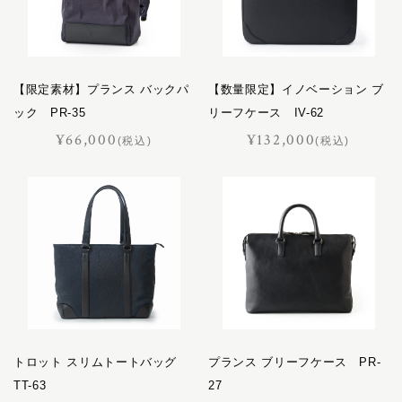
バケット
パスチャー
パッサージュ
【限定素材】プランス バックパ
ハーネス
【数量限定】イノベーション ブ
ック PR-35
リーフケース IV-62
ハノーバー
¥66,000
¥132,000
ハロン
(税込)
(税込)
バロン
ピッコラ
ピルエット
ピント
ファセット
フェル
プランス
フリージアン
トロット スリムトートバッグ
プランス ブリーフケース PR-
ブルトン
TT-63
27
フロイント