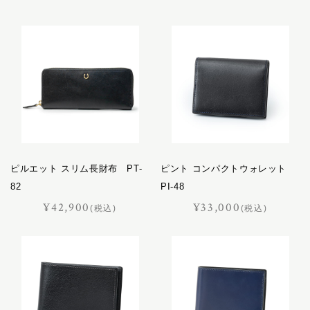
キャバレッティ
レザーケア用品
ギャロップ
コートリー
おすすめギフト
サッチェル
サドラリー
価格見直しました
ジェラード
ジャンヌ
オーダーメイド
シューホーン
スクエア
ピルエット スリム長財布 PT-
ピント コンパクトウォレット
スフレ
82
PI-48
セクション
¥42,900
¥33,000
ポイント交換品
(税込)
(税込)
ディアマン
ドムス
ドレッサージュ
トロット
ニネット