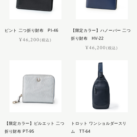
バケット
パスチャー
パッサージュ
ピント 二つ折り財布 PI-46
ハーネス
【限定カラー】ハノーバー 二つ
折り財布 HV-22
¥46,200
ハノーバー
(税込)
¥46,200
ハロン
(税込)
バロン
ピッコラ
ピルエット
ピント
ファセット
フェル
プランス
フリージアン
【限定カラー】ピルエット 二つ
トロット ワンショルダースリ
ブルトン
折り財布 PT-95
ム TT-64
フロイント