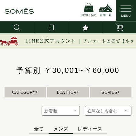
お買いもの
店舗一覧
MENU
新作
ブライドルレザー
イージー
LINE公式アカウント ｜
アンケート回答で【ネッ
イノベーション
バッグ・かばん
コードバン
イルザ
ヴァーレンドルフ
予算別 ￥30,001~￥60,000
財布
カーフレザー
ウーブン
エグゼクティブ
革小物
防水レザー
エリテ
CATEGORY
LEATHER
SERIES
エリン
ベルト
オークス
オフィサー
インテリア
オルター
全て
メンズ
レディース
馬具
キーフォブ