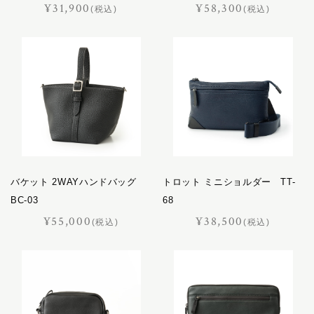
¥31,900
¥58,300
(税込)
(税込)
プログレス
ホースマン
レイヤー
レインズ
ロイヤル
LIFE IN A NORTHERN LAND
M
SOK
バケット 2WAYハンドバッグ
トロット ミニショルダー TT-
BC-03
68
¥55,000
¥38,500
(税込)
(税込)