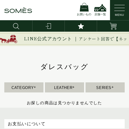
お買いもの
店舗一覧
MENU
新作
ブライドルレザー
イージー
LINE公式アカウント ｜
アンケート回答で【ネッ
イノベーション
バッグ・かばん
コードバン
イルザ
ヴァーレンドルフ
ダレスバッグ
ダレスバッグ
カーフレザー
ウーブン
ビジネスバッグ
エグゼクティブ
トートバッグ
防水レザー
エリテ
ハンドバッグ
CATEGORY
LEATHER
SERIES
エリン
ショルダーバッグ
オークス
お探しの商品は見つかりませんでした
バックパック/リュック
オフィサー
ボディバッグ
オルター
セカンド/クラッチバッグ
お支払いについて
キーフォブ