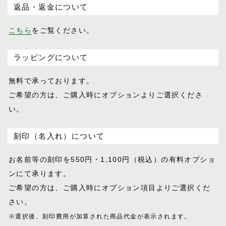
返品・返金について
バケット
パスチャー
オーダーメイド
こちら
をご覧ください。
パッサージュ
ハーネス
ラッピングについて
ハノーバー
ポイント交換品
ハロン
無料で承っております。
バロン
ご希望の方は、ご購入時にオプションより
ご選択くださ
ピッコラ
い。
ピルエット
ピント
刻印（名入れ）について
ファセット
お名前等の刻印を550円・1,100円（税込）
の有料オプショ
フェル
ンにて承ります。
プランス
ご希望の方は、ご購入時にオプション項目
よりご選択くだ
フリージアン
さい。
ブルトン
※選択後、刻印費用が加算された商品代金が表示
されます。
フロイント