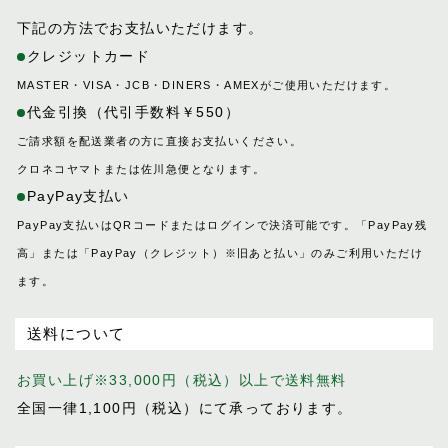
ボストンバッグ
キャバレッティ
下記の方法でお支払いただけます。
ミニバッグ
ギャロップ
クレジットカード
コートリー
財布
MASTER・VISA・JCB・DINERS・AMEXがご使用いただけます。
サッチェル
代金引換（代引手数料￥550）
サドラリー
革小物
ご請求額を配送業者の方に直接お支払いください。
ジェラード
クロネコヤマトまたは佐川急便となります。
ジャンヌ
ベルト
PayPay支払い
シューホーン
PayPay支払いはQRコードまたはログインで決済可能です。「PayPay残
インテリア
スクエア
高」または「PayPay（クレジット）※旧あと払い」のみご利用いただけ
スフレ
ます。
馬具
セクション
ディアマン
送料について
レザーケア用品
ドムス
お買い上げ※33,000円（税込）以上で送料無料
ドレッサージュ
おすすめギフト
全国一律1,100円（税込）にて承っております。
トロット
ニネット
価格見直しました