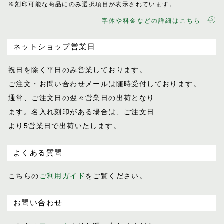
※刻印可能な商品にのみ選択項目が表示されてい
ます。
プログレス
字体や料金などの詳細はこちら
ホースマン
レイヤー
ネットショップ営業日
レインズ
ロイヤル
祝日を除く平日のみ営業しております。
LIFE IN A NORTHERN LAND
ご注文・お問い合わせメールは随時受付し
ております。
M
通常、ご注文日の翌々営業日の出荷となり
SOK
ます。名入れ刻印がある場合は、ご注文日
より5営業日で出荷いたします。
よくある質問
こちらの
ご利用ガイド
をご覧ください。
お問い合わせ